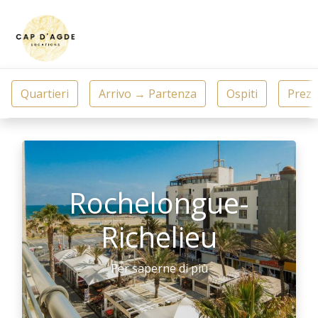
Rochelongue-
Richelieu
Per saperne di più