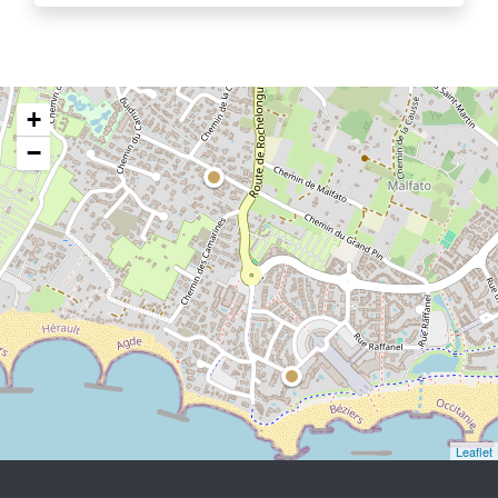
+
−
Leaflet