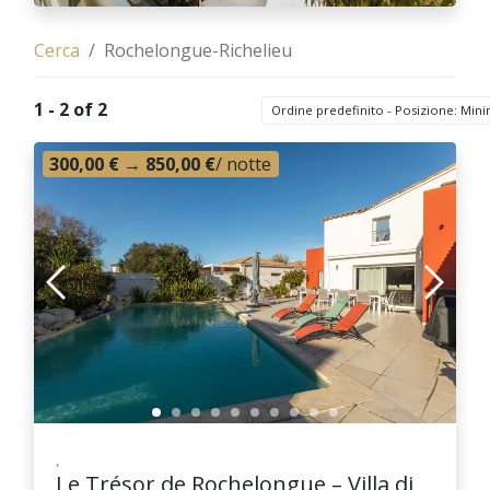
Cerca
Rochelongue-Richelieu
1 - 2 of 2
Ordine predefinito - Posizione: Mi
300,00 €
→
850,00 €
/ notte
,
Le Trésor de Rochelongue – Villa di