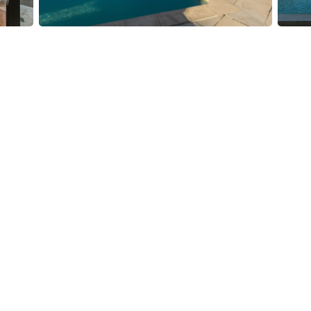
ec lits doubles (160x200 cm) et accès direct à la
90 cm + 2 lits gigognes 90x190 cm), une chambre
e chambre avec deux lits simples (90x190 cm) donnant
-chaussée (une avec baignoire et douche) et 1 à
ois canapés confortables et un écran plat géant de