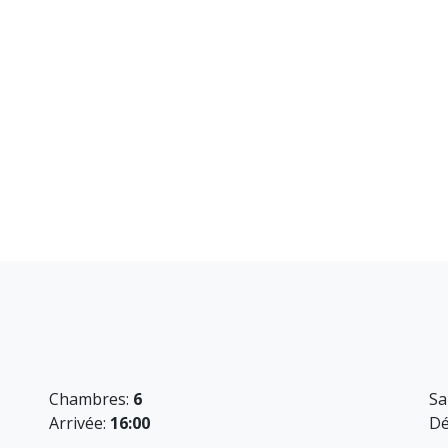
les :
ignoire et douche
e pour repas en extérieur et détente sur transats
nt clos pour plus d’intimité
ible depuis le séjour et chambres
barbecue conviviales
Chambres:
6
Sa
Arrivée:
16:00
Dé