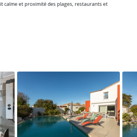
it calme et proximité des plages, restaurants et
uis le séjour et plusieurs chambres
ud pour des moments conviviaux en plein air
Wi-Fi, plancha, téléviseur géant
nt clos et intime
ts et commerces
ébergement spacieux et confortable
isée
avec :