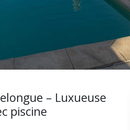
helongue – Luxueuse
ec piscine