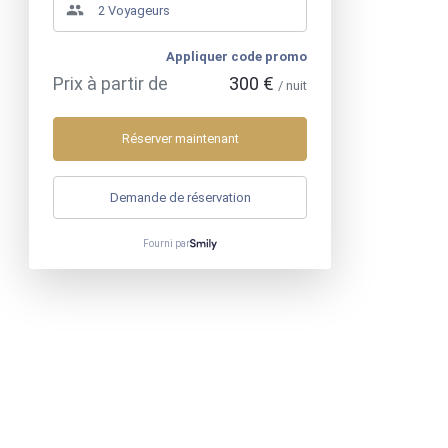
Appliquer code promo
Prix à partir de
300 €
/ nuit
Réserver maintenant
Demande de réservation
Fourni par
Mobile
:
+33783831719
>