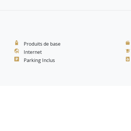
chaise haute, jeux d’intérieur et extérieur
oute la famille
 repasser, étendoir)
ne, détecteurs de fumée et monoxyde de carbone,
Produits de base
Internet
Parking Inclus
séjour
hors saison