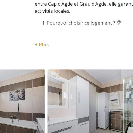
entre Cap d’Agde et Grau d’Agde, elle garant
activités locales.
Pourquoi choisir ce logement ? 🏆
Piscine à débordement avec accès direct dep
Grande terrasse ensoleillée exposée plein s
+ Plus
Équipements haut de gamme : climatisation, 
Jardin arboré de plus de 1 000 m², entièreme
Proximité immédiate des plages, restauran
À qui s’adresse ce logement ? 👥
Ce logement est idéal pour :
Groupes d’amis ou familles cherchant un h
Personnes désirant une villa privée et sécur
🛏️ Espace intérieur
La villa peut accueillir jusqu’à 14 personnes 