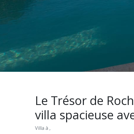
Le Trésor de Roc
villa spacieuse av
Villa à
,