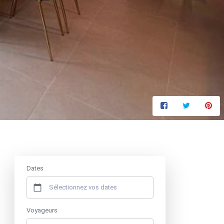
Prix à partir de
70 €
/ nuit
Dates
Voyageurs