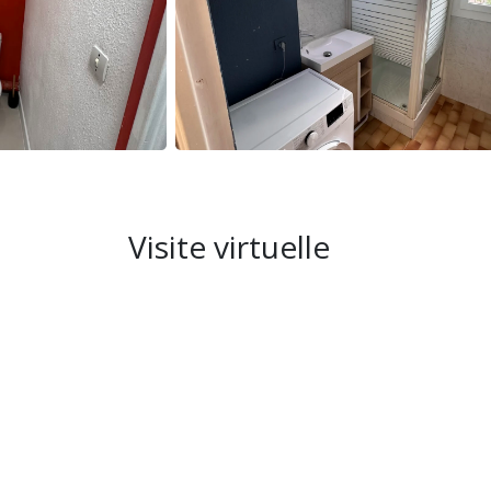
Cuisine entièrement équipée avec plaque à in
Nespresso, lave-linge et fer à repasser. Un v
🚿 Salle de bain
Salle de bain fonctionnelle avec tous les éq
🌅 Terrasse / extérieur
Pas de terrasse spécifique, mais la situatio
Visite virtuelle
terrasses et espaces extérieurs du port. Le
🏡 Résidence & équipements
Résidence sécurisée et bien située, avec par
L’appartement est climatisé pour votre conf
🤝 Accueil & services
Accueil chaleureux et disponible pour vous