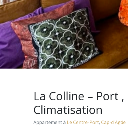
La Colline – Port ,
Climatisation
Appartement à
Le Centre-Port
,
Cap-d'Agde