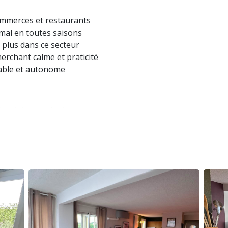
ommerces et restaurants
mal en toutes saisons
i plus dans ce secteur
erchant calme et praticité
able et autonome
écurisé et confortable
eu pratique et bien situé
té des activités locales
avec un lit double de 160 cm et une autre avec deux
 vie est lumineux et confortable, idéal pour se