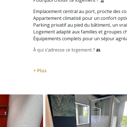
Pourquoi choisir ce logement ? 🏆
Emplacement central au port, proche des c
Appartement climatisé pour un confort opti
Parking privatif au pied du bâtiment, un vra
Logement adapté aux familles et groupes ch
Équipements complets pour un séjour agré
À qui s’adresse ce logement ? 👥
Familles avec enfants souhaitant un cadre s
Couples ou groupes d’amis recherchant un li
+ Plus
Voyageurs en quête de tranquillité et proximi
🛏️ Espace intérieur
L’appartement propose deux chambres : une 
lits simples adaptés aux enfants. L’espace de
détendre après une journée au soleil.
🍽️ Cuisine / Kitchenette