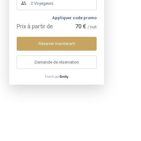
Appliquer code promo
Prix à partir de
70 €
/ nuit
Réserver maintenant
Demande de réservation
Fourni par
Mobile
:
+33783831719
>