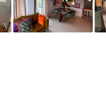
duction 4 feux, lave-vaisselle, machine à café
rai confort pour cuisiner facilement.
uipements nécessaires, pour un séjour sans souci.
n centrale vous permet de profiter facilement des
 logement dispose d'une petite loggia fermé.
king privé accessible au pied du bâtiment.
ort.
 accompagner durant votre séjour.