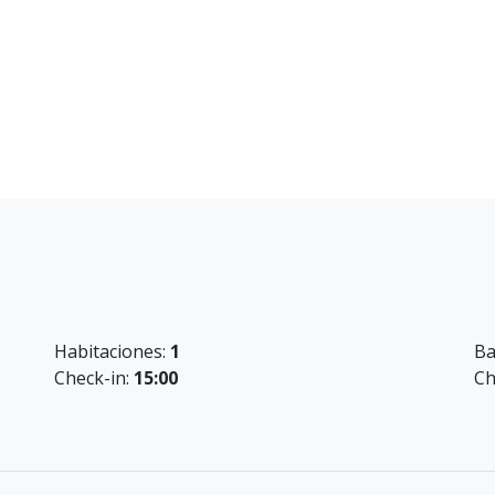
aja fuerte, ropa de cama y toallas.
ante la estancia.
 tasa municipal.
a nocturna
Habitaciones:
1
Ba
Check-in:
15:00
Ch