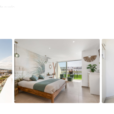
de suelo
h y las famosas fiestas de espuma en Glamour Beach
ra, lavavajillas, máquina Nespresso, aire

nquilidad
elegante y discreto
na estancia refinada
lo Naturista