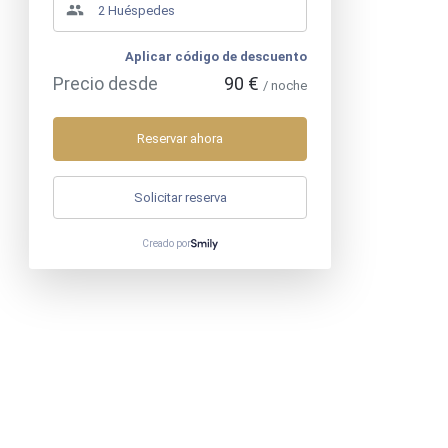
Aplicar código de descuento
Precio desde
90 €
/ noche
Reservar ahora
Solicitar reserva
Creado por
Móvil
:
+33783831719
>