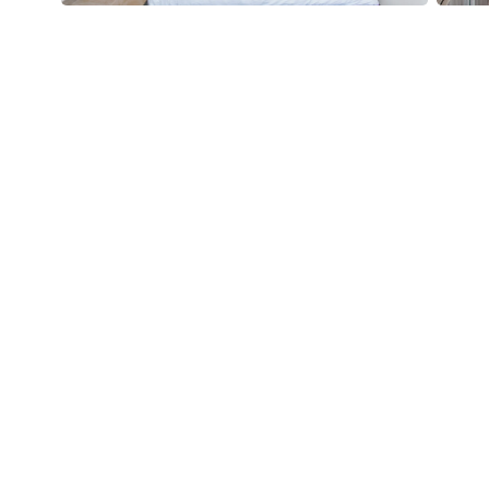
n (nicht barrierefrei).
für einen Aufenthalt zur Entdeckung des Dorfes.
n Zubereitung von Mahlzeiten.
- und Abendessen.
 (je nach Verwaltung zu bestätigen).