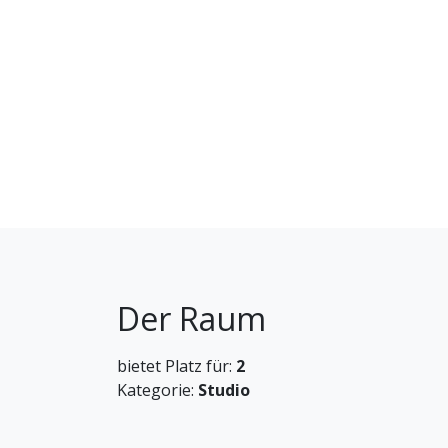
Angenehme Terrasse im Freien zum Entspan
Freundliche Atmosphäre, ideal für einen Dr
🏡 Residenz & Ausstattung
Wohnung in einem Gebäude im Herzen von 
Sicheres Viertel mit lebhafter Atmosphäre.
Nahe zu Geschäften, Restaurants, Bars und 
🤝 Empfang & Service
Check-in bis 21 Uhr möglich.
Der Raum
Informationen zum Zugang zum FKK-Dorf wer
🏖️ Zugang zum FKK-Dorf (OBLIGATOR
bietet Platz für:
2
Kategorie:
Studio
Der Zutritt zum FKK-Dorf Cap d’Agde erford
Kommunale Steuer von 15 € für 3 Tage pro P