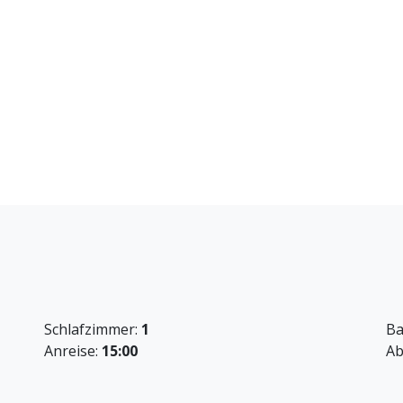
nen und Genießen der Aussicht.
ink am Abend.
Port Nature.
Clubs.
den bei Ankunft bereitgestellt.
ISCH)
Schlafzimmer:
1
Ba
Anreise:
15:00
Ab
ert eine verpflichtende Anmeldung an der Rezeption.
aar, zahlbar vor Ort.