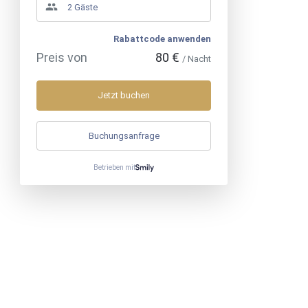
Rabattcode anwenden
Preis von
80 €
/ Nacht
Jetzt buchen
Buchungsanfrage
Betrieben mit
Mobil
:
+33783831719
>