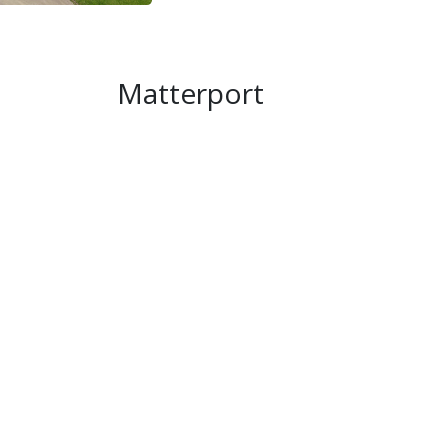
🛏️ Innenbereich
Wohnung im 3. Stock, erreichbar über Treppe
Matterport
Funktionaler Raum für 2 Personen.
Schlichte und praktische Einrichtung, ideal 
🍽️ Küche / Kitchenette
Voll ausgestattete Küche zur eigenständige
Standardausstattung für Frühstück, Mittag
🚿 Badezimmer
Badezimmer mit funktionaler Dusche.
Handtücher und Bettwäsche nicht angegeben
🌅 Terrasse / Aussicht / Außenbereich